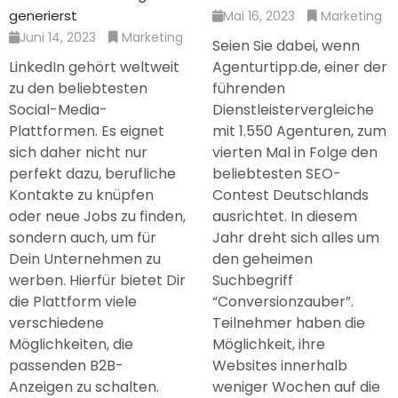
generierst
Mai 16, 2023
Marketing
Juni 14, 2023
Marketing
Seien Sie dabei, wenn
LinkedIn gehört weltweit
Agenturtipp.de, einer der
zu den beliebtesten
führenden
Social-Media-
Dienstleistervergleiche
Plattformen. Es eignet
mit 1.550 Agenturen, zum
sich daher nicht nur
vierten Mal in Folge den
perfekt dazu, berufliche
beliebtesten SEO-
Kontakte zu knüpfen
Contest Deutschlands
oder neue Jobs zu finden,
ausrichtet. In diesem
sondern auch, um für
Jahr dreht sich alles um
Dein Unternehmen zu
den geheimen
werben. Hierfür bietet Dir
Suchbegriff
die Plattform viele
“Conversionzauber”.
verschiedene
Teilnehmer haben die
Möglichkeiten, die
Möglichkeit, ihre
passenden B2B-
Websites innerhalb
Anzeigen zu schalten.
weniger Wochen auf die