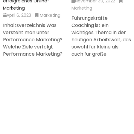
erfolgreiches Online-
November 30, 2022
Marketing
Marketing
April 6, 2023
Marketing
Führungskräfte
Inhaltsverzeichnis Was
Coaching ist ein
versteht man unter
wichtiges Thema in der
Performance Marketing?
heutigen Arbeitswelt, das
Welche Ziele verfolgt
sowohl für kleine als
Performance Marketing?
auch für große
Performance Marketing:
Unternehmen von
Diese Trends zeigen sich
Bedeutung ist. Es geht
2022 Nützliche Tipps für
darum, Führungskräfte
Performance Marketing
darin zu unterstützen,
Zusammenfassung Was
ihre
versteht man unter
Führungskompetenzen
Performance Marketing?
zu verbessern und
Performance Marketing
erfolgreich zu führen. In
wird auch häufig als
diesem Blogbeitrag
Leistungs-Marketing
werden wir uns genau
bezeichnet. Dabei
mit diesem Thema