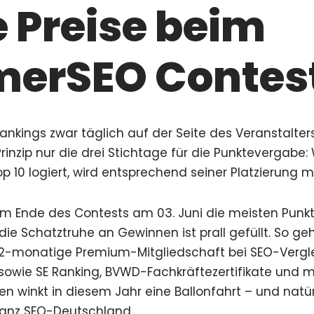
 Preise beim
erSEO Contes
nkings zwar täglich auf der Seite des Veranstalters 
inzip nur die drei Stichtage für die Punktevergabe: 
op 10 logiert, wird entsprechend seiner Platzierung 
am Ende des Contests am 03. Juni die meisten Pu
die Schatztruhe an Gewinnen ist prall gefüllt. So geh
-monatige Premium-Mitgliedschaft bei SEO-Vergleic
sowie SE Ranking, BVWD-Fachkräftezertifikate und m
ten winkt in diesem Jahr eine Ballonfahrt – und natü
anz SEO-Deutschland.